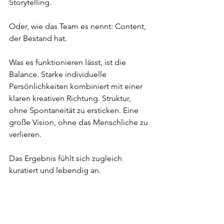
Storytelling. 
Oder, wie das Team es nennt: Content, 
der Bestand hat. 
Was es funktionieren lässt, ist die 
Balance. Starke individuelle 
Persönlichkeiten kombiniert mit einer 
klaren kreativen Richtung. Struktur, 
ohne Spontaneität zu ersticken. Eine 
große Vision, ohne das Menschliche zu 
verlieren. 
Das Ergebnis fühlt sich zugleich 
kuratiert und lebendig an. 
Und auch wenn das vollständige 
Ergebnis noch unter Verschluss ist, wird 
das nicht mehr lange so bleiben. Die 