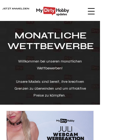
JETZT ANMELDEN
MONATLICHE
WETTBEWERBE
Willkommen bei unseren monatlichen
Wettbewerben!
Unsere Models sind bereit, ihre kreativen
Grenzen zu überwinden und um attraktive
Preise zu kämpfen.