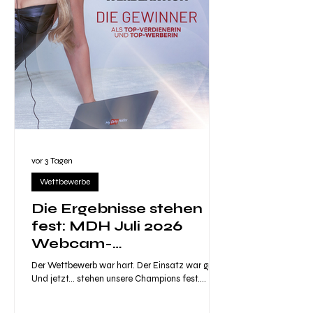
vor 3 Tagen
Wettbewerbe
Die Ergebnisse stehen
fest: MDH Juli 2026
Webcam-
Empfehlungswettbewer
Der Wettbewerb war hart. Der Einsatz war groß.
b – Die Gewinner!
Und jetzt... stehen unsere Champions fest.
Diesen Juli haben wir unsere MDH-Community
herausgefordert, neue Talente auf die Plattform