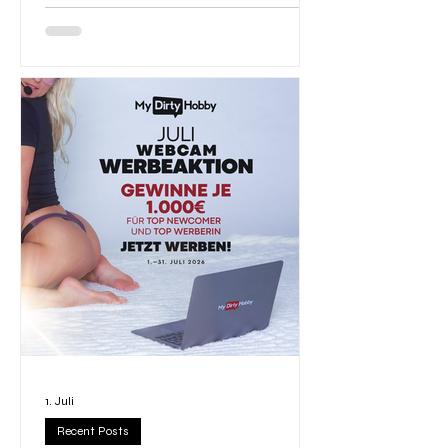
zu bringen — und ihr habt voll abgeliefert. Neue
Gesichter kamen dazu, Cams gingen live und
die Empfehlungslinks flogen nur so durch die
Gegend. Nach einem aufregenden Monat voller
Webcam-Performances und Empfehlungen ist
es Zeit zu verraten, wer ganz oben steht. 🥁 Und
die Gewinner sind... 🌟 Top
1. Juli
Recent Posts